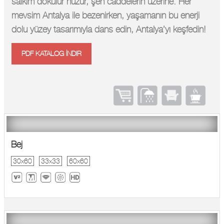
salkım dökülür huzur, şen caddelerin üzerine. Her
mevsim Antalya ile bezenirken, yaşamanın bu enerji
dolu yüzey tasarımıyla dans edin, Antalya’yı keşfedin!
PDF KATALOG İNDIR
Bej
30x60
33x33
60x60