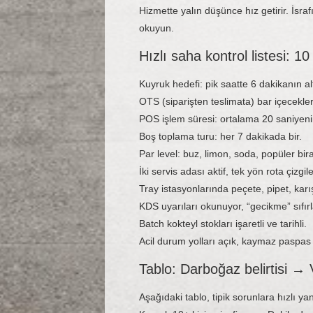
Hizmette yalın düşünce hız getirir. İsra
okuyun.
Hızlı saha kontrol listesi: 1
Kuyruk hedefi: pik saatte 6 dakikanın alt
OTS (siparişten teslimata) bar içecekle
POS işlem süresi: ortalama 20 saniyenin
Boş toplama turu: her 7 dakikada bir.
Par level: buz, limon, soda, popüler bira 
İki servis adası aktif, tek yön rota çizgile
Tray istasyonlarında peçete, pipet, karış
KDS uyarıları okunuyor, “gecikme” sıfırl
Batch kokteyl stokları işaretli ve tarihli.
Acil durum yolları açık, kaymaz paspas
Tablo: Darboğaz belirtisi 
Aşağıdaki tablo, tipik sorunlara hızlı ya