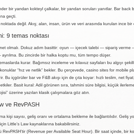
nder bir yandan kokteyl çalkalar, bir yandan soruları yanıtlar. Bar back
una geçti.
oktada değil. Akış; alan, insan, ürün ve veri arasında kurulan ince bir 
ni: 9 temas noktası
ğu” net olmalı. Dokuz adım basittir: oyun — içecek talebi — sipariş verm
yrılma. Bu zincirde bir halka koptu mu, tüm tempo düşer.
i temaslarda kurar. Bağımsız inceleme ve kılavuz sayfaları bu algıyı şekil
nuklar “hız ve netlik” bekler. Bu çerçevede,
casino sites for mobile p
. Bu içgörüler bar ve F&B akışı için de çıta koyar: hızlı teslim, net fiyat
tkiler. Basit kural: Adil görünen sıra, tahmini süre bilgisi, küçük ilerleme 
jisi
” üzerine yazılan klasik çalışmalara göz atın.
 Law ve RevPASH
ama kişi sayısı, geliş oranı ve ortalama bekleme ile bağlantılıdır. Geliş 
 için
Little’s Law
kaynaklarına bakabilirsiniz.
ü RevPASH’tir (Revenue per Available Seat Hour). Bir saat içinde, bir ko