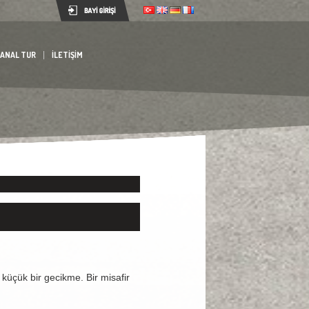
ANAL TUR
İLETİŞİM
küçük bir gecikme. Bir misafir