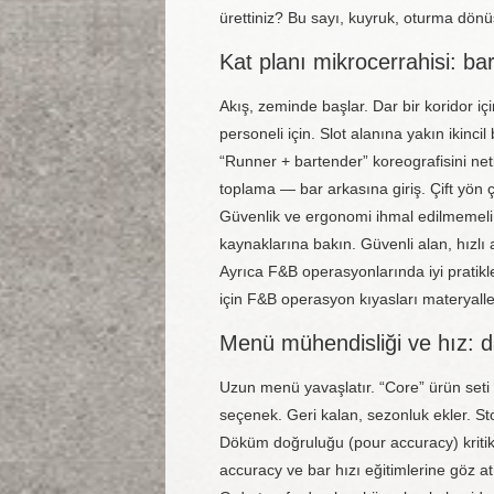
ürettiniz? Bu sayı, kuyruk, oturma dönü
Kat planı mikrocerrahisi: bar
Akış, zeminde başlar. Dar bir koridor içi
personeli için. Slot alanına yakın ikinci
“Runner + bartender” koreografisini netl
toplama — bar arkasına giriş. Çift yön
Güvenlik ve ergonomi ihmal edilmemeli. D
kaynaklarına bakın. Güvenli alan, hızlı 
Ayrıca F&B operasyonlarında iyi pratikle
için
F&B operasyon kıyasları
materyaller
Menü mühendisliği ve hız: 
Uzun menü yavaşlatır. “Core” ürün seti s
seçenek. Geri kalan, sezonluk ekler. Stok
Döküm doğruluğu (pour accuracy) kritiktir
accuracy ve bar hızı
eğitimlerine göz at