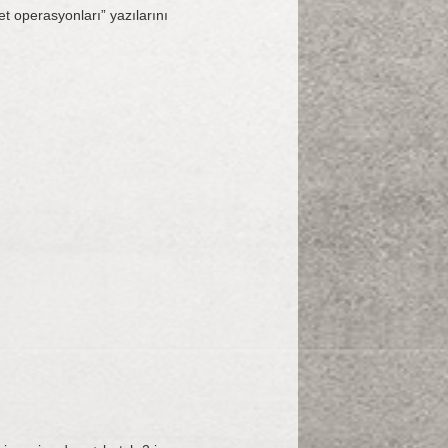
et operasyonları
” yazılarını