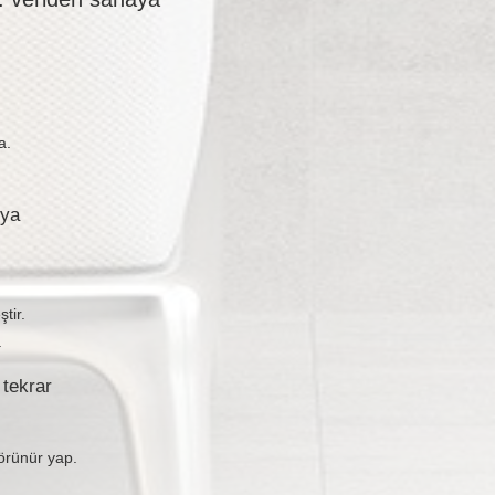
a.
iya
tir.
.
tekrar
görünür yap.