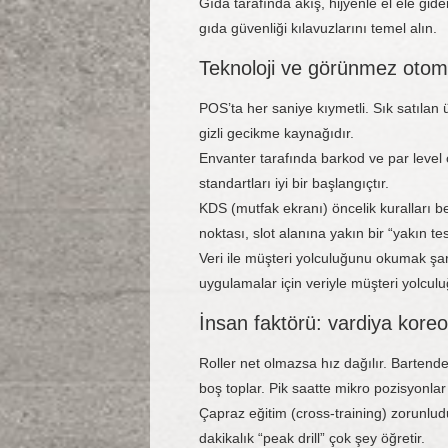
Gıda tarafında akış, hijyenle el ele gide
gıda güvenliği
kılavuzlarını temel alın.
Teknoloji ve görünmez otom
POS’ta her saniye kıymetli. Sık satılan 
gizli gecikme kaynağıdır.
Envanter tarafında barkod ve par level 
standartları
iyi bir başlangıçtır.
KDS (mutfak ekranı) öncelik kuralları be
noktası, slot alanına yakın bir “yakın te
Veri ile müşteri yolculuğunu okumak şar
uygulamalar için
veriyle müşteri yolcul
İnsan faktörü: vardiya koreogr
Roller net olmazsa hız dağılır. Bartende
boş toplar. Pik saatte mikro pozisyonlar
Çapraz eğitim (cross-training) zorunludu
dakikalık “peak drill” çok şey öğretir.