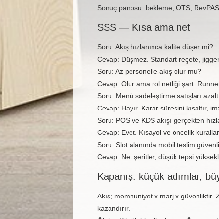
Sonuç panosu: bekleme, OTS, RevPASH
SSS — Kısa ama net
Soru:
Akış hızlanınca kalite düşer mi?
Cevap:
Düşmez. Standart reçete, jigger ve
Soru:
Az personelle akış olur mu?
Cevap:
Olur ama rol netliği şart. Runne
Soru:
Menü sadeleştirme satışları azalt
Cevap:
Hayır. Karar süresini kısaltır, imz
Soru:
POS ve KDS akışı gerçekten hızla
Cevap:
Evet. Kısayol ve öncelik kurallar
Soru:
Slot alanında mobil teslim güvenl
Cevap:
Net şeritler, düşük tepsi yüksekl
Kapanış: küçük adımlar, büy
Akış; memnuniyet x marj x güvenliktir. 
kazandırır.