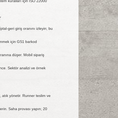
stem kuralları için
ISO 22000
r
al-geri giriş oranını izleyin; bu
renmek için
GS1 barkod
kranına düşer. Mobil sipariş
nce. Sektör analizi ve örnek
, atık yönetir. Runner teslim ve
 verin. Saha provası yapın; 20