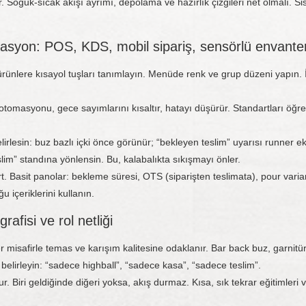
r. Soğuk-sıcak akışı ayrımı, depolama ve hazırlık çizgileri net olmalı. Si
asyon: POS, KDS, mobil sipariş, sensörlü envante
ürünlere kısayol tuşları tanımlayın. Menüde renk ve grup düzeni yapın. İpt
otomasyonu, gece sayımlarını kısaltır, hatayı düşürür. Standartları öğ
lirlesin: buz bazlı içki önce görünür; “bekleyen teslim” uyarısı runner e
slim” standına yönlensin. Bu, kalabalıkta sıkışmayı önler.
t. Basit panolar: bekleme süresi, OTS (siparişten teslimata), pour varia
uğu
içeriklerini kullanın.
afisi ve rol netliği
r misafirle temas ve karışım kalitesine odaklanır. Bar back buz, garnitür
 belirleyin: “sadece highball”, “sadece kasa”, “sadece teslim”.
r. Biri geldiğinde diğeri yoksa, akış durmaz. Kısa, sık tekrar eğitimleri